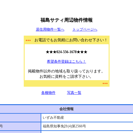
福島サティ周辺物件情報
居住用物件一覧へ
トップページへ
お電話でもお気軽にお問い合わせ下さい！
●●●
★★★024-556-1678★★★
希望条件登録はこちら！
掲載物件以外の地域も取り扱っております。
お気軽に資料をご請求下さい。
●●●
各種物件
写真一覧
会社情報
いずみ不動産
号
福島県知事免許(4)第2566号